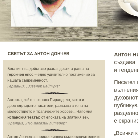
СВЕТЪТ ЗА АНТОН ДОНЧЕВ
Антон Н
създава 
Богатият на действие разказ достига ранга на
и тенден
героичен епос
– едно удивително постижение за
нашата съвременност.
Писател 
Германия, „Зигенер цайтунг“
вълнения
духовнот
Авторът, който познава Пирандело, както и
публикув
древногръцките писатели, разказва в тона на
молебствието и трагическите хорове... Напомня
разделно
испанския театър
от епохата на Златния век.
е екрани
Франция, „Льо магазин литерер“
„Всички к
Антон Дончев се присъединява към изключителните