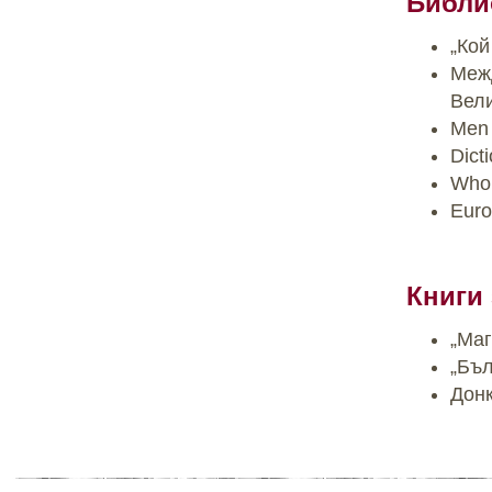
Библи
„Кой
Межд
Вел
Men 
Dict
Who’
Euro
Книги 
„Маг
„Бъл
Донк