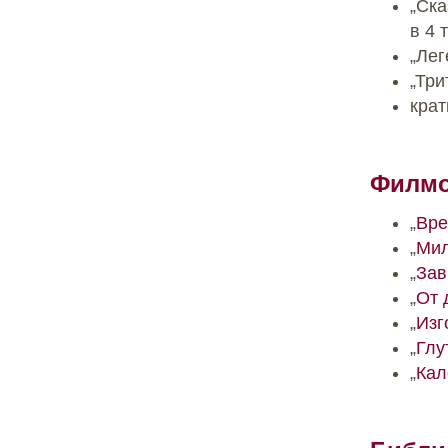
„Ска
в 4 
„Лег
„Три
крат
Филмо
„
Вре
„
Мил
„
Зав
„
От 
„
Изг
„
Глу
„
Кал