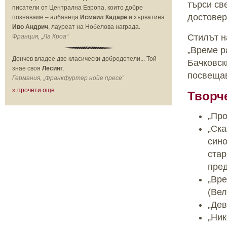
търси св
писатели от Централна Европа, които добре
достовер
познаваме – албанеца
Исмаил Кадаре
и хърватина
Иво Андрич
, лауреат на Нобелова награда.
Стилът н
Франция, „Ла Кроа“
„Време р
Дончев владее две класически добродетели... Той
Бачковск
знае своя
Лесинг
.
посвещав
Германия, „Франкфуртер нойе пресе“
» прочети още
Творч
„Про
„Ска
сино
стар
пред
„Вре
(Вел
„Дев
„Ник