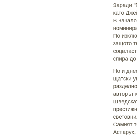
Заради "
като Дже
В начало
номинира
По изклю
защото т
соцвласт
спира до
Но и дне
щатски у
разделно
авторът 
Шведскат
престижн
световни
Самият т
Аспарух,