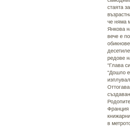
самодива
стаята з
възрастн
че няма 
Янкова н
вече е п
обикнове
десетиле
редове н
"Глава с
"Дошло е 
изплувал
Оттогава
създаван
Родопите
Франция 
книжарни
в метрот