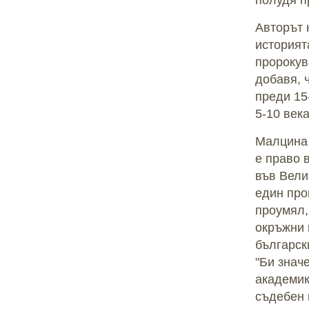
полудя п
Авторът 
историят
пророкув
добавя, 
преди 15-
5-10 века
Малцина 
е право 
във Вели
един про
проумял,
окръжни 
българск
"Би знач
академик
съдебен 