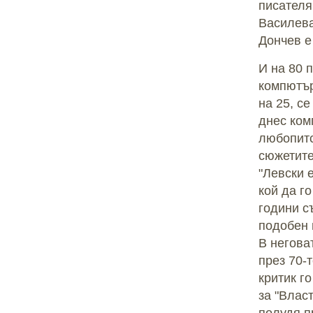
писателя
Василева
Дончев е
И на 80 
компютър
на 25, с
днес ком
любопитс
сюжетите
"Левски 
кой да г
години с
подобен 
В негова
през 70-
критик го
за "Влас