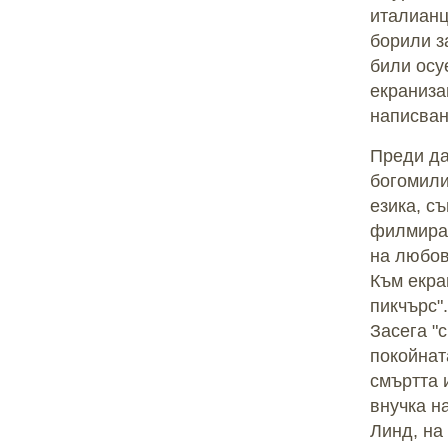
италианц
борили з
били осу
екраниза
написван
Преди да
богомили
езика, с
филмиран
на любов
Към екра
пикчърс".
Засега "
покойнат
смъртта 
внучка н
Линд, на