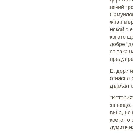
нечий гр
Самуилов
живи мър
някой с 
когото ще
добре "д
са така 
предупре
Е, дори 
отнасял р
държал о
"История
за нещо,
вина, но
което то
думите н