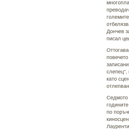
многопла
преводач
големите
отбелязв
Дончев з
писал це
Оттогава
повечето
записани
слепец",
като сце
отлепван
Седмото 
годините
по поръч
киносцен
Лауренти