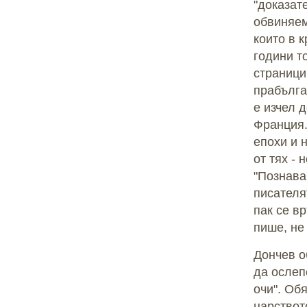
"доказат
обвиняем
които в к
години т
страници
прабълга
е изчел 
Франция.
епохи и 
от тях - 
"Познава
писателят
пак се в
пише, не
Дончев о
да ослеп
очи". Об
царствот