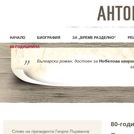
НАЧАЛО
БИОГРАФИЯ
ЗА „ВРЕМЕ РАЗДЕЛНО“
РЕ
80-ГОДИШНИНА
Български роман, достоен за
Нобелова награ
з
80-год
Слово на президента Георги Първанов