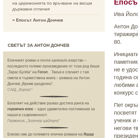
Епосъ
на церемонията по връчване на висши
държавни отличия
Ива Йолов
» Епосът Антон Дончев
Антон До
тиражира
80.
СВЕТЪТ ЗА АНТОН ДОНЧЕВ
Инициати
Епичният роман е почти загинало изкуство –
паметник
последното голямо произведение от този род беше
не е удо
„Тарас Булба“ на
Гогол
... Такъв е случаят с тая
година с
смела и тържествена книга – романа на Антон
Дончев „Време разделно“.
любими а
САЩ, „Киркус“
конкурс 
Богатият на действие разказ достига ранга на
Пет окръ
героичен епос
– едно удивително постижение за
посветят
нашата съвременност.
ученик и
Германия, „Зигенер цайтунг“
негови т
Близко сме до големите епични романи на
Яшар
президен