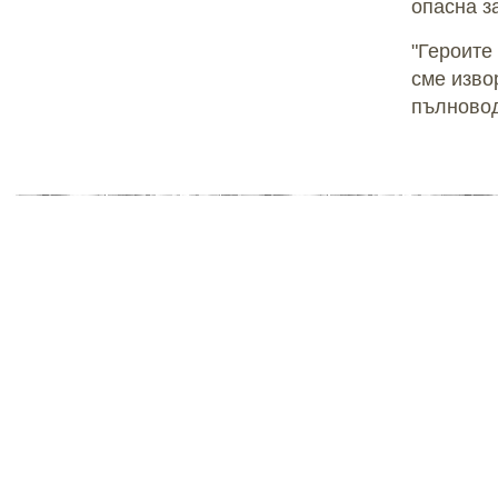
опасна з
"Героите
сме изво
пълновод