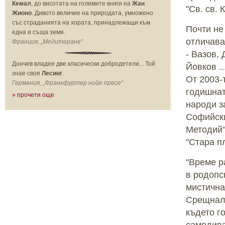
Кемал
, до висотата на големите книги на
Жан
"Св. св. 
Жионо
. Дивото величие на природата, умножено
със страданията на хората, принадлежащи към
Почти не
една и съща земя.
отличава
Франция, „Медитеране“
- Вазов,
Дончев владее две класически добродетели... Той
Йовков .
знае своя
Лесинг
.
От 2003-
Германия, „Франкфуртер нойе пресе“
годишнат
» прочети още
народи з
Софийски
Методий"
"Стара пл
"Време р
в родопс
мистична
Срещнал 
където г